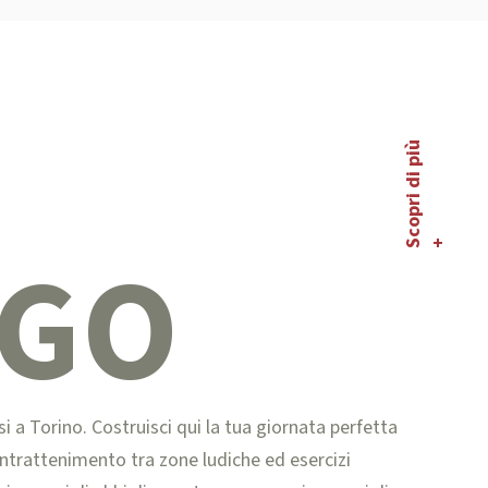
c
o
p
r
i
d
i
p
i
ù
S
+
AGO
i a Torino. Costruisci qui la tua giornata perfetta
’intrattenimento tra zone ludiche ed esercizi