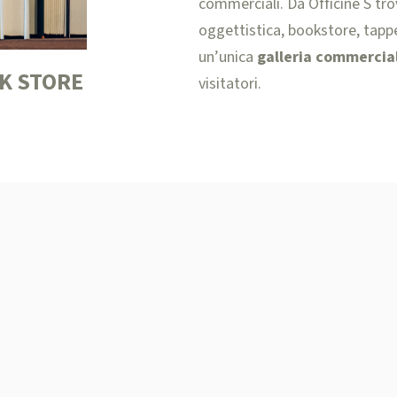
commerciali. Da Officine S tro
oggettistica, bookstore, tappeti
un’unica
galleria commercial
K STORE
visitatori.