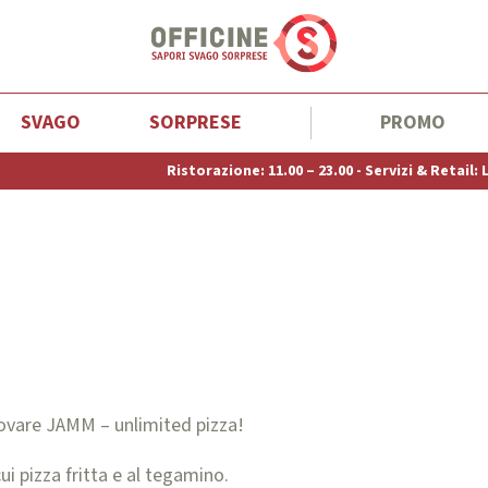
SVAGO
SORPRESE
PROMO
Ristorazione: 11.00 – 23.00 - Servizi & Retail: Lunedì/
provare JAMM – unlimited pizza!
ui pizza fritta e al tegamino.