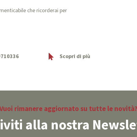
menticabile che ricorderai per
9710336
Scopri di più
Vuoi rimanere aggiornato su tutte le novità
riviti alla nostra Newsle